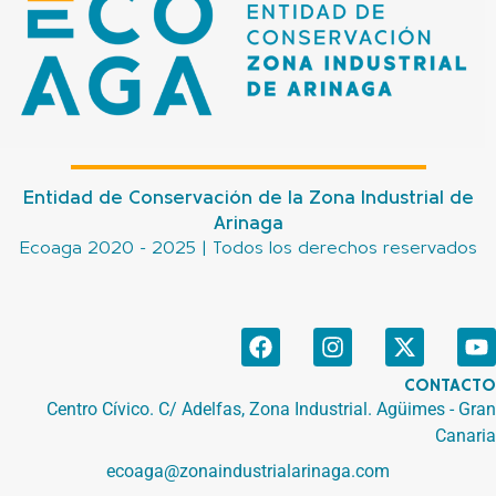
Entidad de Conservación de la Zona Industrial de
Arinaga
Ecoaga 2020 - 2025 | Todos los derechos reservados
F
I
X
Y
a
n
-
o
c
s
t
u
CONTACTO
e
t
w
t
Centro Cívico. C/ Adelfas, Zona Industrial. Agüimes - Gran
b
a
i
u
Canaria
o
g
t
b
ecoaga@zonaindustrialarinaga.com
o
r
t
e