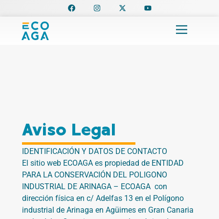
F
I
X
Y
Ir
a
n
-
o
al
c
s
t
u
e
t
w
t
contenido
b
a
i
u
o
g
t
b
o
r
t
e
k
a
e
m
r
Aviso Legal
IDENTIFICACIÓN Y DATOS DE CONTACTO
El sitio web
ECOAGA
es propiedad de ENTIDAD
PARA LA CONSERVACIÓN DEL POLIGONO
INDUSTRIAL DE ARINAGA – ECOAGA
con
dirección física en
c/ Adelfas 13 en el Polígono
industrial de Arinaga en Agüimes en Gran Canaria